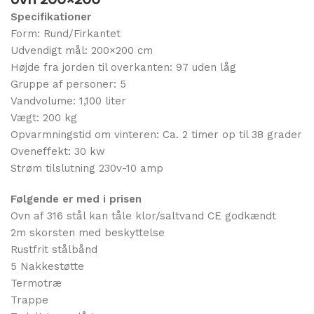
Specifikationer
Form: Rund/Firkantet
Udvendigt mål: 200×200 cm
Højde fra jorden til overkanten: 97 uden låg
Gruppe af personer: 5
Vandvolume: 1,100 liter
Vægt: 200 kg
Opvarmningstid om vinteren: Ca. 2 timer op til 38 grader
Oveneffekt: 30 kw
Strøm tilslutning 230v-10 amp
Følgende er med i prisen
Ovn af 316 stål kan tåle klor/saltvand CE godkændt
2m skorsten med beskyttelse
Rustfrit stålbånd
5 Nakkestøtte
Termotræ
Trappe