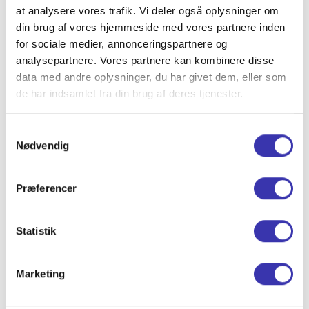
at analysere vores trafik. Vi deler også oplysninger om
din brug af vores hjemmeside med vores partnere inden
Tilbehør
for sociale medier, annonceringspartnere og
Klar gjort til
Låg holder
analysepartnere. Vores partnere kan kombinere disse
sandfilter
(
+ 1.699,00
kr.
)
(
+ 1.400,00
kr.
)
data med andre oplysninger, du har givet dem, eller som
de har indsamlet fra din brug af deres tjenester.
Ekstra tilbehør til dit vildmarksbad
Luksus lukket
Digital flydende
Wi-Fi vand
Samtykkevalg
trappe istedet
termometer
termometer
Nødvendig
for alm trappe
(
+ 299,00
kr.
)
(
+ 749,00
kr.
)
(
+ 3.200,00
kr.
)
Ekstra meter
Drinks hylder
Præferencer
skorsten
(
+ 399,00
kr.
)
(
+ 470,00
kr.
)
Ekstra tilbehør til dit vildmarksbad
Statistik
Tilføj til kurv
Køb nu
Produkt beskrivelse
Marketing
Levering og fragt
4,4 stjernet på Trustpilot