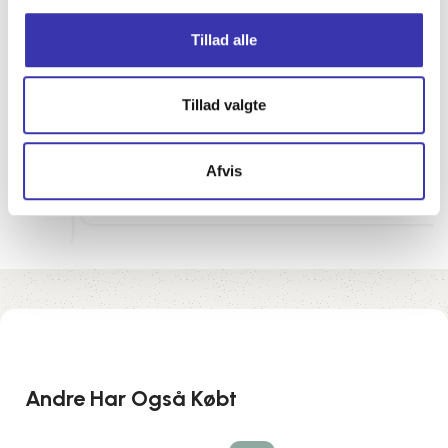
Tillad alle
Har købt 2 vildmarksbad og begge gange
leveret til tiden, kan varmt anbefales.
Dato: 4 januar 2025
Tillad valgte
Afvis
Bjarne Kristensen
Andre Har Også Købt
-38%
-