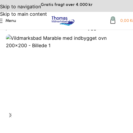
Gratis fragt over 4.000 kr
Skip to navigation
Skip to main content
0
Menu
0,00
Kr
hop
Alle varer
Vildmarksbad med indbygget brændeovn