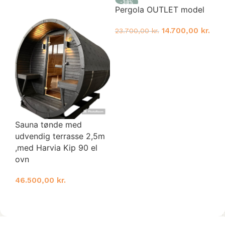
Pergola OUTLET model
14.700,00
kr.
23.700,00
kr.
Vælg muligheder
Ap
va
24
14
Sauna tønde med
T
udvendig terrasse 2,5m
,med Harvia Kip 90 el
ovn
46.500,00
kr.
Vælg muligheder